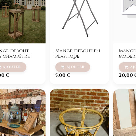
nge-debout
Mange-debout en
Mange
s champêtre
plastique
moder
00
€
5,00
€
20,00