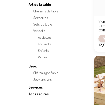
Art de la table
Chemins de table
Serviettes
Tab
Sets de table
re
osi
Vaisselle
Assiettes
Couverts
12,
Enfants
Verres
Jeux
Château gonflable
Jeux anciens
Services
Accessoires