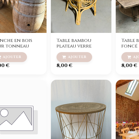
nche en bois
Table bambou
Table b
ur tonneau
plateau verre
foncé
00
€
8,00
€
8,00
€