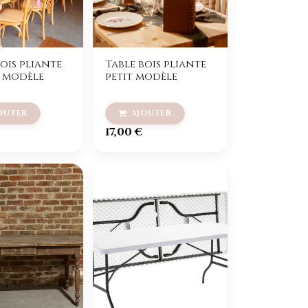
bois pliante
Table bois pliante
 modèle
petit modèle
17,00
€