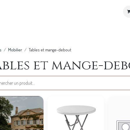
ices
Location de décoration
Notre Univers
s
Mobilier
Tables et mange-debout
ables et mange-de