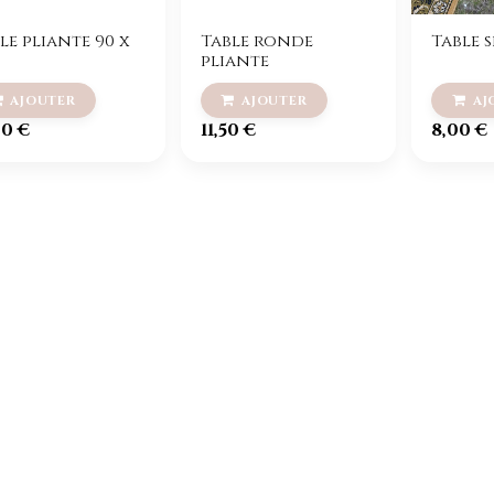
le pliante 90 x
Table ronde
Table s
pliante
00
€
11,50
€
8,00
€