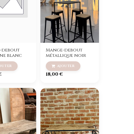
-debout
Mange-debout
ne blanc
métallique noir
€
18,00
€