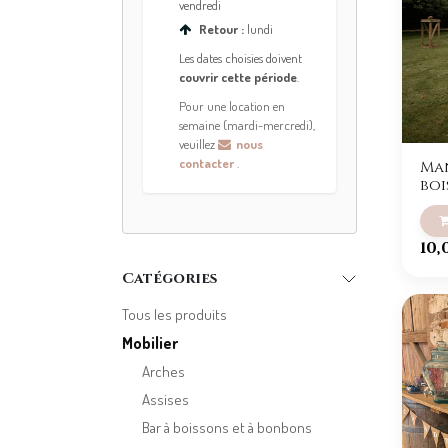
vendredi
Retour :
lundi
Les dates choisies doivent
couvrir cette période
.
Pour une location en
semaine (mardi-mercredi),
veuillez
nous
contacter
.
Ma
boi
10,
Catégories
Tous les produits
Mobilier
Arches
Assises
Bar à boissons et à bonbons