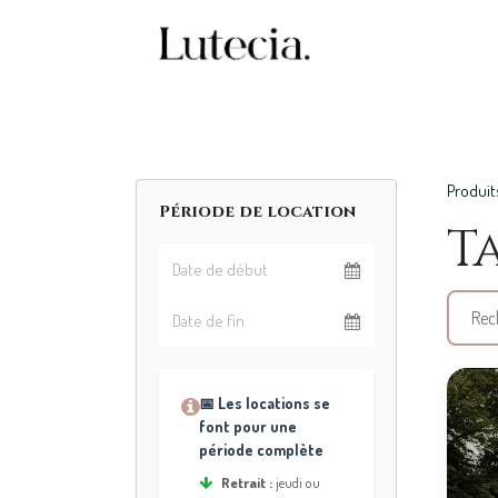
Se rendre au contenu
Accueil
Nos serv
Produit
Période de location
T
📅 Les locations se
font pour une
période complète
Retrait :
jeudi ou