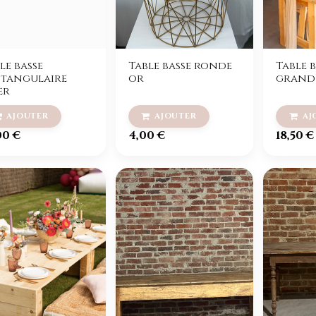
le basse
Table basse ronde
Table 
ctangulaire
or
grand
er
00
€
4,00
€
18,50
€