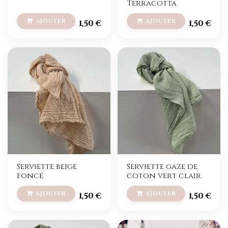
Terracotta
1,50
€
1,50
€
Serviette beige
Serviette gaze de
foncé
coton vert clair
1,50
€
1,50
€