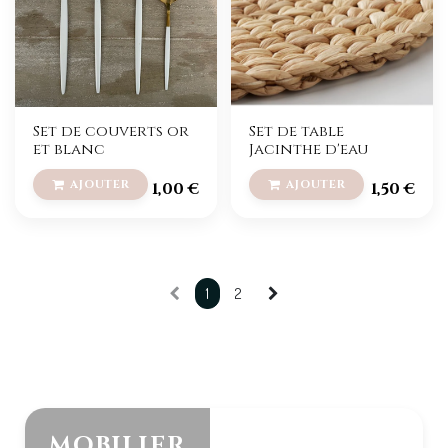
Set de couverts or
Set de table
et blanc
Jacinthe d'eau
1,00
€
1,50
€
1
2
MOBILIER