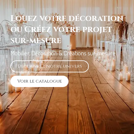
Louez votre décoration
ou Créez votre projet
sur-mesure
Mobilier, Décoration & Créations sur-mesure
Découvrez notre univers
Voir le c​​​atalogue