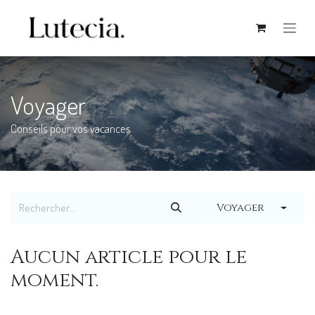
Se rendre au contenu
Voyager
Conseils pour vos vacances
Voyager
Aucun article pour le
moment.