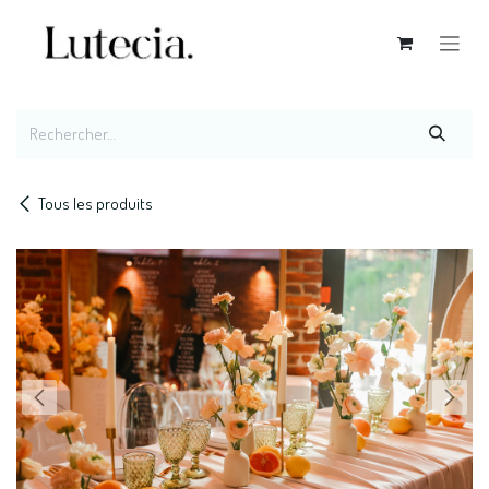
Se rendre au contenu
Tous les produits