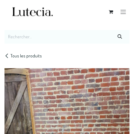
Se rendre au contenu
Tous les produits