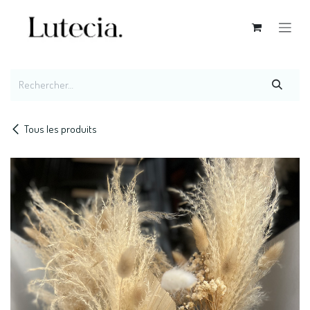
Se rendre au contenu
Tous les produits