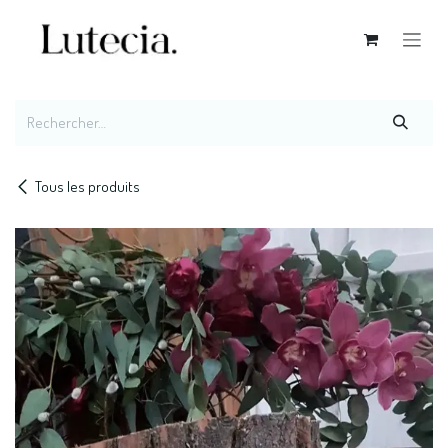
Se rendre au contenu
Tous les produits