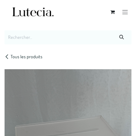
Se rendre au contenu
Tous les produits