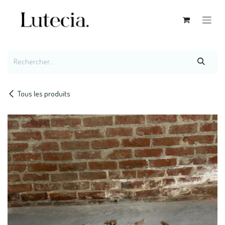
Se rendre au contenu
Tous les produits