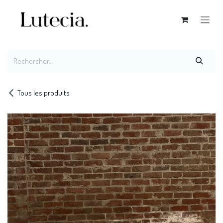
Se rendre au contenu
Tous les produits