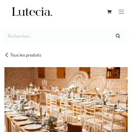
Se rendre au contenu
Tous les produits