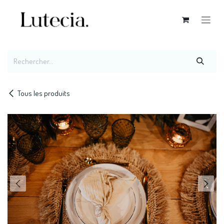
Se rendre au contenu
Tous les produits