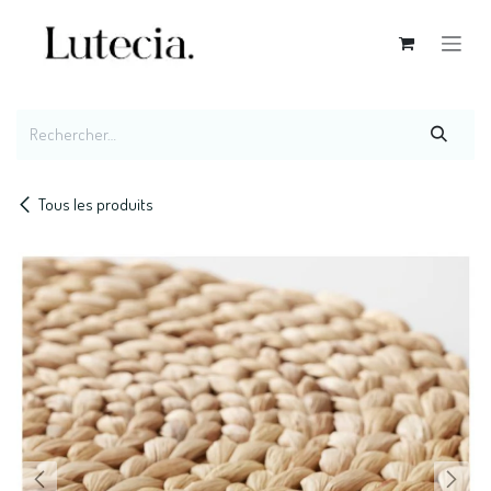
Se rendre au contenu
Tous les produits