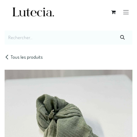
Se rendre au contenu
Tous les produits