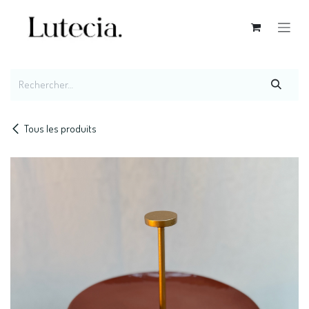
Se rendre au contenu
Tous les produits