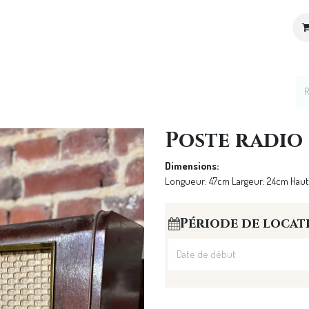
ices
Location de décoration
Notre Univers
Poste radio
Dimensions:
Longueur: 47cm Largeur: 24cm Hau
Période de locat