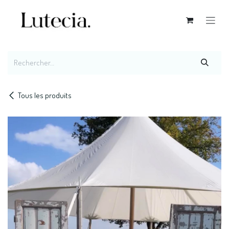
Se rendre au contenu
Tous les produits