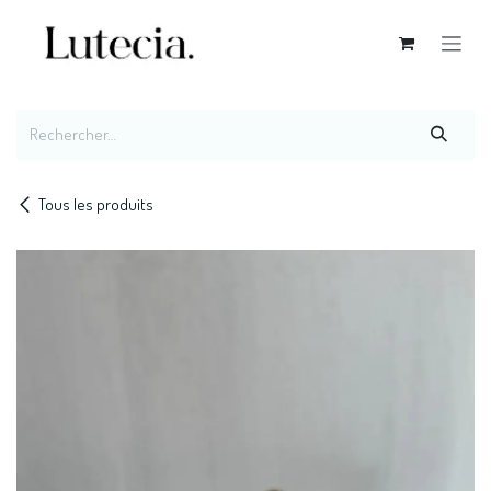
Se rendre au contenu
Tous les produits