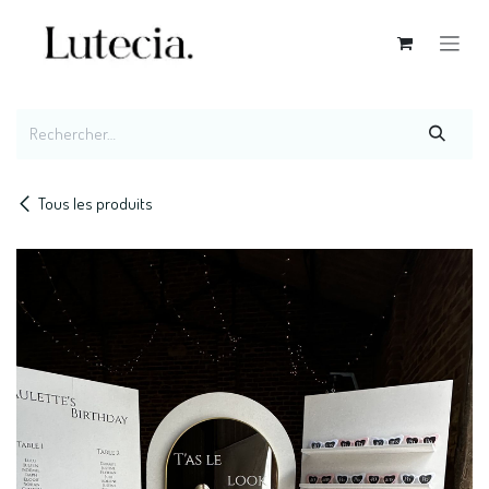
Se rendre au contenu
Tous les produits