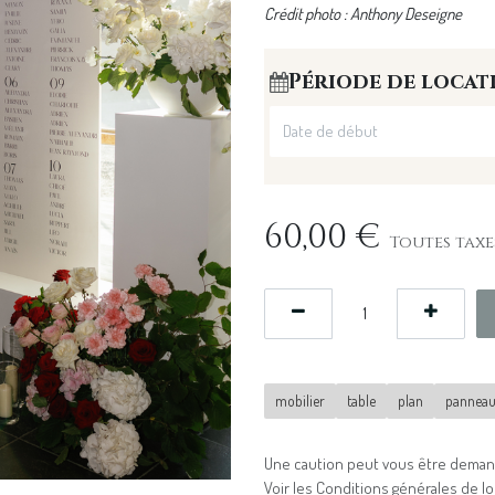
Crédit photo : Anthony Deseigne
Période de locat
60,00
€
Toutes taxe
mobilier
table
plan
pannea
Une caution peut vous être demand
Voir les
Conditions générales de lo