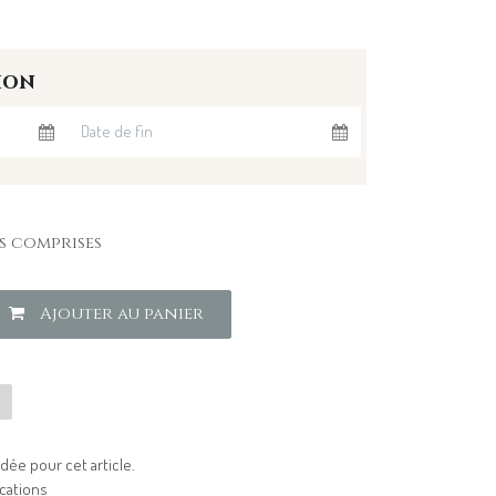
ion
s comprises
Ajouter au panier
u
ée pour cet article.
cations