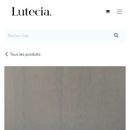
Se rendre au contenu
Tous les produits