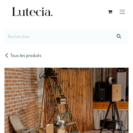
Se rendre au contenu
Tous les produits