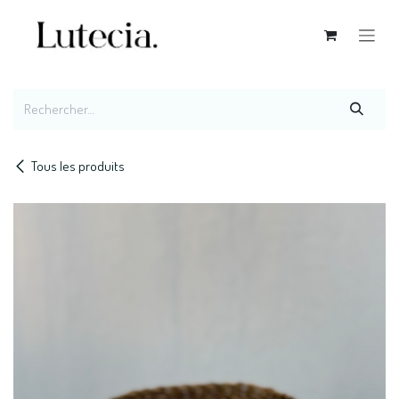
Se rendre au contenu
Tous les produits