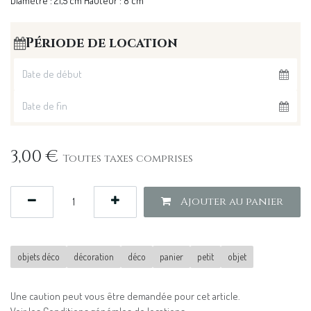
Diamètre : 21,5 cm Hauteur : 8 cm
Période de location
3,00
€
Toutes taxes comprises
Ajouter au panier
objets déco
décoration
déco
panier
petit
objet
Une caution peut vous être demandée pour cet article.