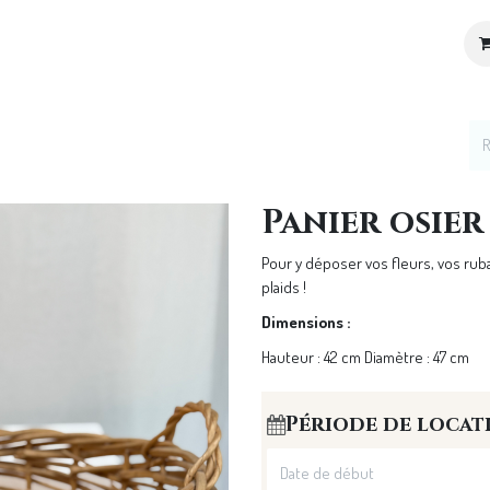
ices
Location de décoration
Notre Univers
Panier osier
Pour y déposer vos fleurs, vos ru
plaids !
Dimensions :
Hauteur : 42 cm Diamètre : 47 cm
Période de locat