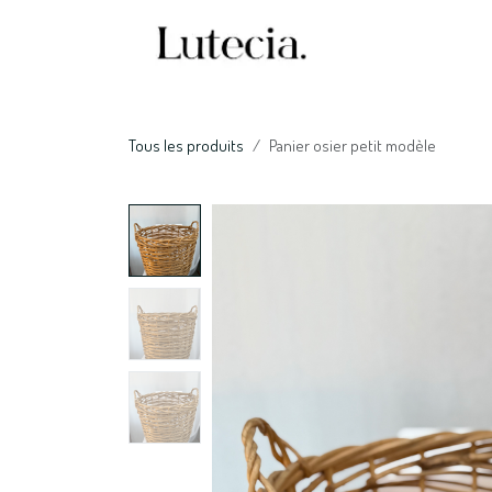
Se rendre au contenu
Accueil
Nos serv
Tous les produits
Panier osier petit modèle