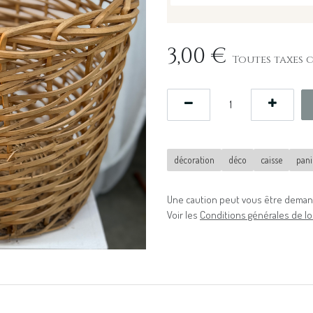
3,00
€
Toutes taxes 
décoration
déco
caisse
pani
Une caution peut vous être demand
Voir les
Conditions générales de lo