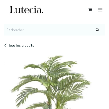
Se rendre au contenu
Tous les produits