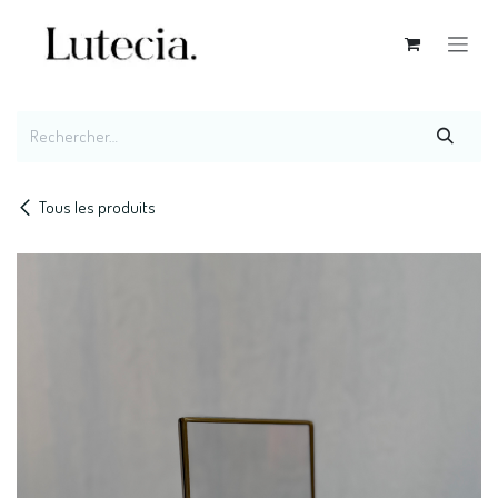
Se rendre au contenu
Tous les produits