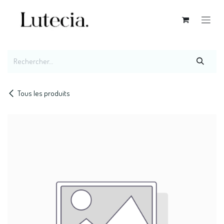
Se rendre au contenu
Tous les produits