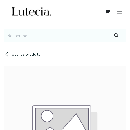
Se rendre au contenu
Tous les produits