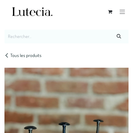
Se rendre au contenu
Tous les produits