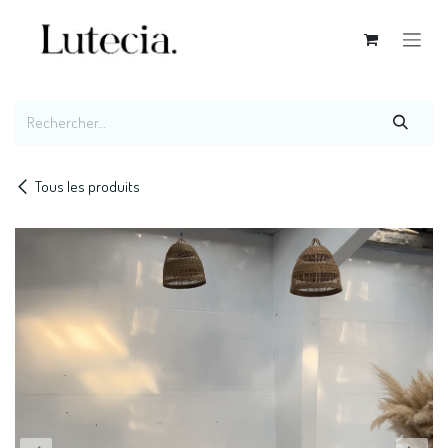
Se rendre au contenu
Tous les produits