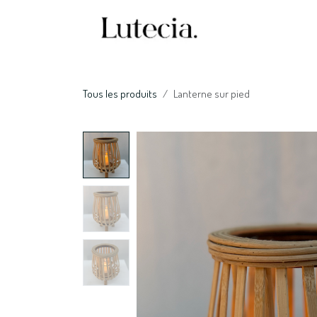
Se rendre au contenu
Accueil
Nos serv
Tous les produits
Lanterne sur pied