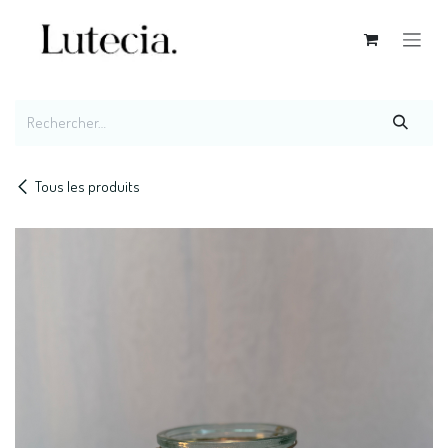
Se rendre au contenu
Tous les produits