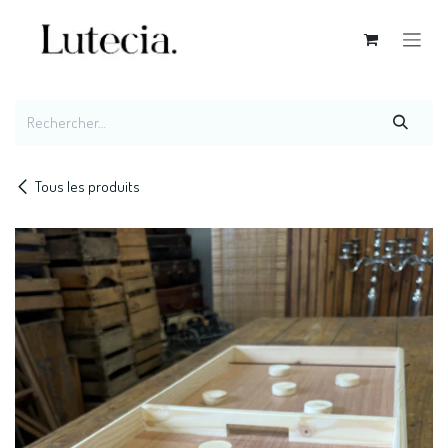
Se rendre au contenu
Tous les produits