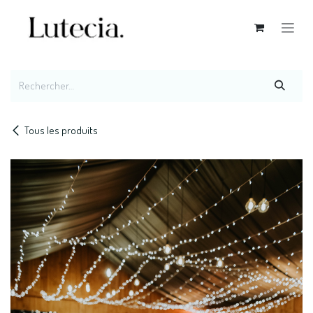
Se rendre au contenu
Tous les produits