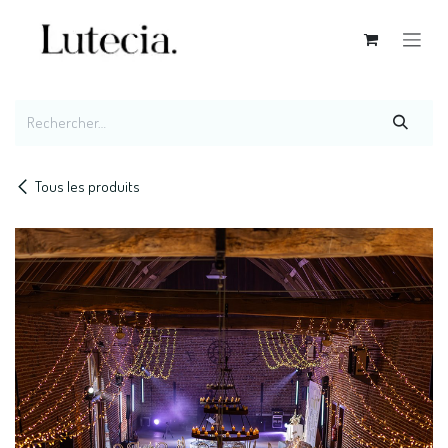
Se rendre au contenu
Tous les produits