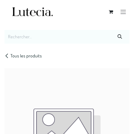
Se rendre au contenu
Tous les produits