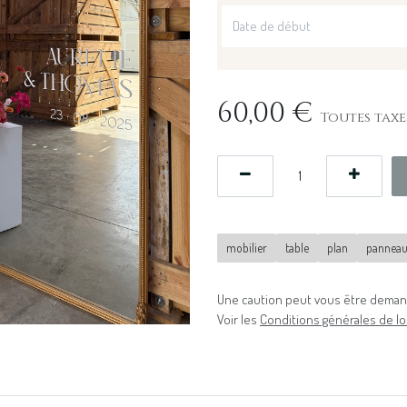
60,00
€
Toutes taxe
mobilier
table
plan
pannea
Une caution peut vous être demand
Voir les
Conditions générales de lo