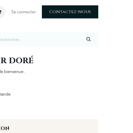
Contactez-nous
Se connecter
r doré
de bienvenue ..
emande
ion