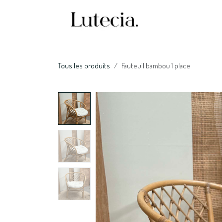
Se rendre au contenu
Accueil
Nos serv
Tous les produits
Fauteuil bambou 1 place