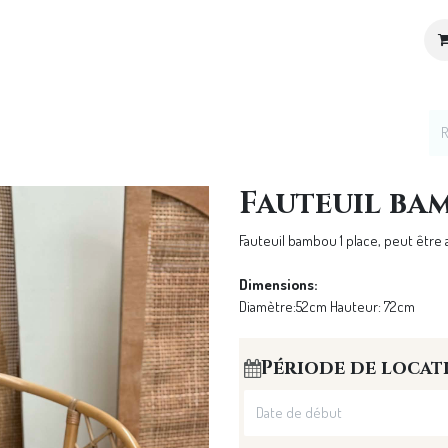
ices
Location de décoration
Notre Univers
Fauteuil bam
Fauteuil bambou 1 place, peut êtr
Dimensions:
Diamètre:52cm Hauteur: 72cm
Période de locat