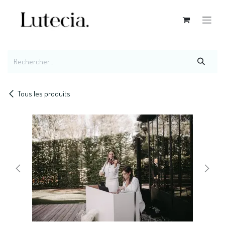
Se rendre au contenu
Tous les produits