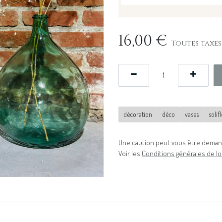
16,00
€
Toutes taxes
décoration
déco
vases
solif
Une caution peut vous être demand
Voir les
Conditions générales de lo