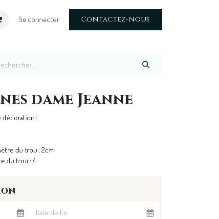
Contactez-nous
Se connecter
nes dame Jeanne
 décoration !
ètre du trou : 2cm
e du trou : 4
ion