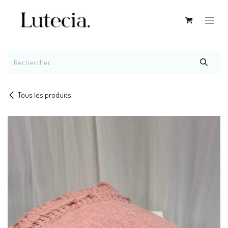
Se rendre au contenu
Tous les produits