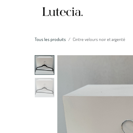
Se rendre au contenu
Accueil
Nos serv
Tous les produits
Cintre velours noir et argenté