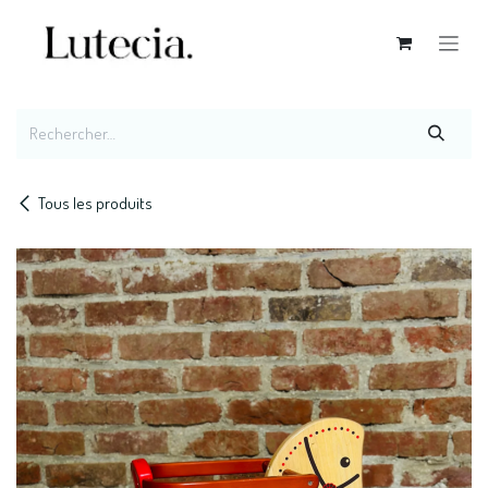
Se rendre au contenu
Tous les produits