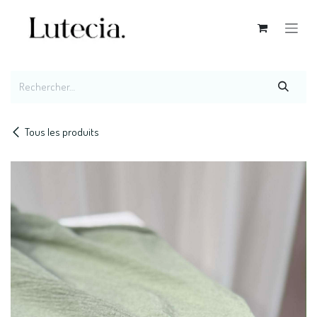
Se rendre au contenu
Tous les produits