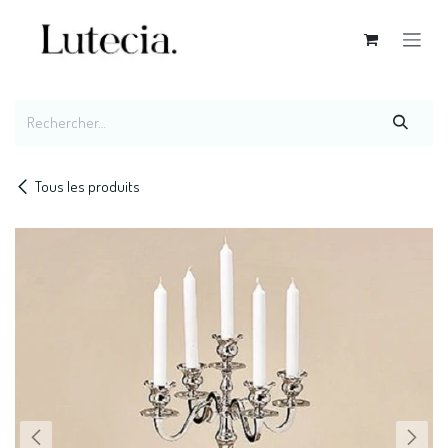
Se rendre au contenu
Tous les produits