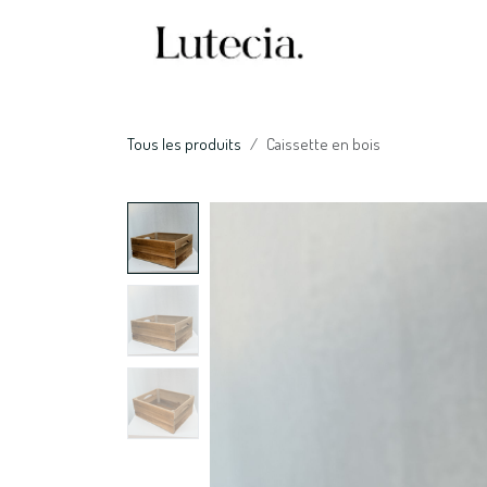
Se rendre au contenu
Accueil
Nos serv
Tous les produits
Caissette en bois