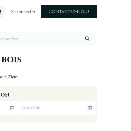
Contactez-nous
Se connecter
 bois
geur: 23cm
ion