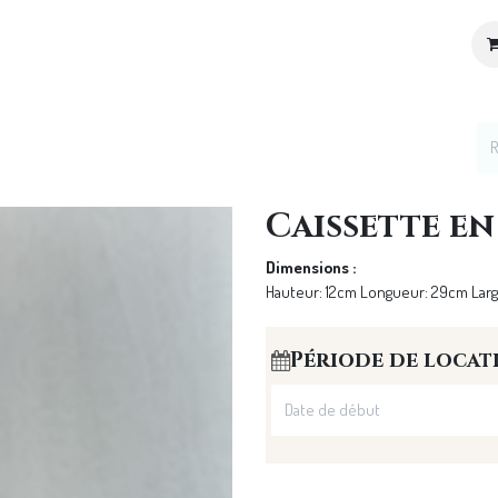
ices
Location de décoration
Notre Univers
Caissette en
Dimensions :
Hauteur: 12cm Longueur: 29cm Lar
Période de locat