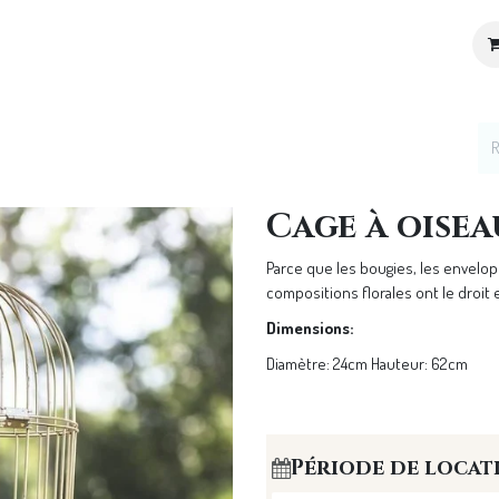
ices
Location de décoration
Notre Univers
Cage à oise
Parce que les bougies, les envelop
compositions florales ont le droit e
Dimensions:
Diamètre: 24cm Hauteur: 62cm
Période de locat