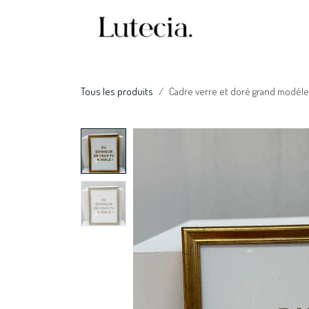
Se rendre au contenu
Accueil
Nos serv
Tous les produits
Cadre verre et doré grand modèle