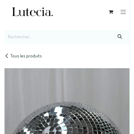
Se rendre au contenu
Tous les produits